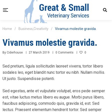
Home
/
Business
,
Creativity
/
Vivamus molestie gravida.
Vivamus molestie gravida.
By
Ciderhouse
27 March 2019
0 Comments
0
Sed pretium, ligula sollicitudin laoreet viverra, tortor libero
sodales leo, eget blandit nunc tortor eu nibh. Nullam mollis.
Ut justo. Suspendisse potenti.
Sed egestas, ante et vulputate volutpat, eros pede semper
est, vitae luctus metus libero eu augue. Morbi purus libero,
faucibus adipiscing, commodo quis, gravida id, est. Sed
lectus. Praesent elementum hendrerit tortor. Sed semper