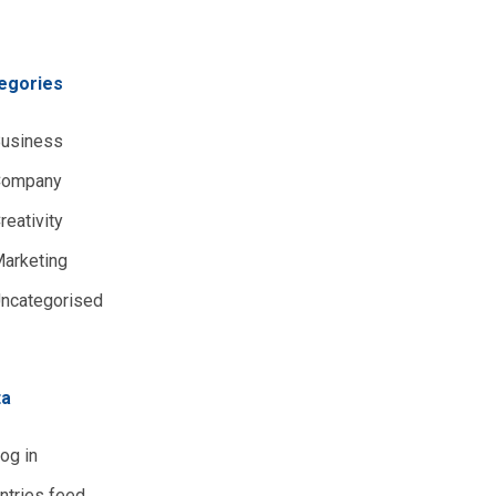
egories
usiness
Company
reativity
arketing
ncategorised
ta
og in
ntries feed