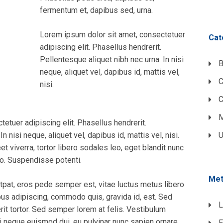
fermentum et, dapibus sed, urna.
Lorem ipsum dolor sit amet, consectetuer
Cat
adipiscing elit. Phasellus hendrerit.
Pellentesque aliquet nibh nec urna. In nisi
B
neque, aliquet vel, dapibus id, mattis vel,
nisi.
C
M
etuer adipiscing elit. Phasellus hendrerit.
n nisi neque, aliquet vel, dapibus id, mattis vel, nisi.
U
eet viverra, tortor libero sodales leo, eget blandit nunc
sto. Suspendisse potenti.
Me
tpat, eros pede semper est, vitae luctus metus libero
bus adipiscing, commodo quis, gravida id, est. Sed
L
it tortor. Sed semper lorem at felis. Vestibulum
 mi neque euismod dui, eu pulvinar nunc sapien ornare
E