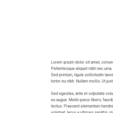
Lorem ipsum dolor sit amet, consect
Pellentesque aliquet nibh nec urna. I
Sed pretium, ligula sollicitudin laor
tortor eu nibh. Nullam mollis. Ut ju
Sed egestas, ante et vulputate volu
eu augue. Morbi purus libero, fauci
lectus. Praesent elementum hendrer
volutpat, lacus a ultrices sagittis,