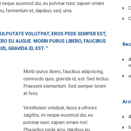
 mi neque euismod dui, eu pulvinar nunc sapien ornare
C
eu, fermentum et, dapibus sed, urna.
C
 VULPUTATE VOLUTPAT, EROS PEDE SEMPER EST,
ERO EU AUGUE. MORBI PURUS LIBERO, FAUCIBUS
Rec
, GRAVIDA ID, EST. ”
A
w
Morbi purus libero, faucibus adipiscing,
a
commodo quis, gravida id, est. Sed lectus.
Praesent elementum. Sed semper lorem
at felis.
Arc
Vestibulum volutpat, lacus a ultrices
sagittis, mi neque euismod dui, eu
A
pulvinar nunc sapien ornare nisl.
M
Phasellus pede arcu, dapibus eu,