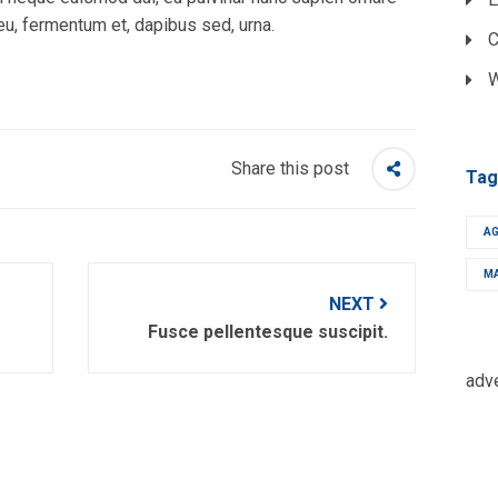
eu, fermentum et, dapibus sed, urna.
C
W
Share this post
Tag
A
M
NEXT
Fusce pellentesque suscipit.
adv