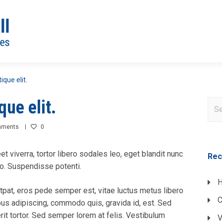
ique elit.
que elit.
mments
0
eet viverra, tortor libero sodales leo, eget blandit nunc
Rec
sto. Suspendisse potenti.
H
tpat, eros pede semper est, vitae luctus metus libero
C
bus adipiscing, commodo quis, gravida id, est. Sed
it tortor. Sed semper lorem at felis. Vestibulum
V