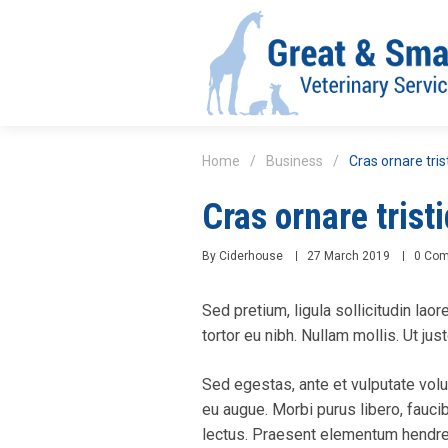
Home
/
Business
/
Cras ornare trist
Cras ornare tristi
By
Ciderhouse
27 March 2019
0 Co
Sed pretium, ligula sollicitudin laor
tortor eu nibh. Nullam mollis. Ut ju
Sed egestas, ante et vulputate volu
eu augue. Morbi purus libero, fauci
lectus. Praesent elementum hendrer