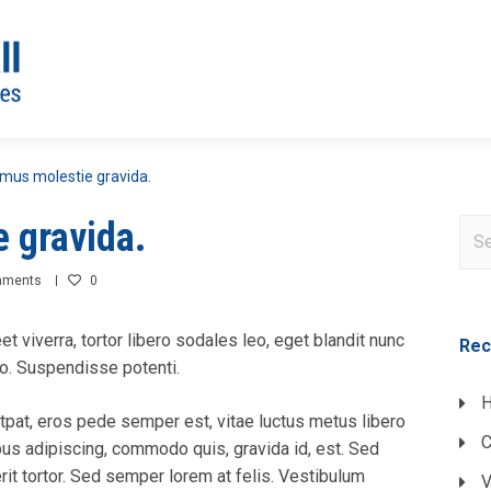
mus molestie gravida.
 gravida.
mments
0
eet viverra, tortor libero sodales leo, eget blandit nunc
Rec
sto. Suspendisse potenti.
H
tpat, eros pede semper est, vitae luctus metus libero
C
bus adipiscing, commodo quis, gravida id, est. Sed
it tortor. Sed semper lorem at felis. Vestibulum
V