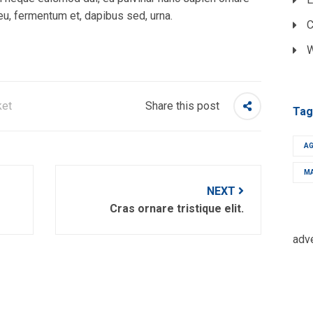
eu, fermentum et, dapibus sed, urna.
C
W
Share this post
ket
Tag
A
M
NEXT
Cras ornare tristique elit.
adv