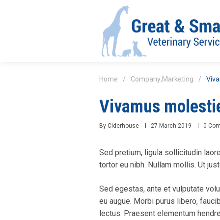
Home
/
Company
,
Marketing
/
Viva
Vivamus molestie
By
Ciderhouse
27 March 2019
0 Co
Sed pretium, ligula sollicitudin laor
tortor eu nibh. Nullam mollis. Ut ju
Sed egestas, ante et vulputate volu
eu augue. Morbi purus libero, fauci
lectus. Praesent elementum hendrer