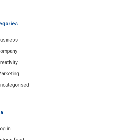
egories
usiness
Company
reativity
arketing
ncategorised
ta
og in
ntries feed