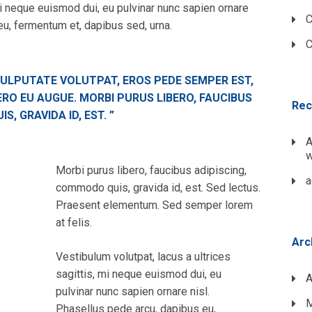
 mi neque euismod dui, eu pulvinar nunc sapien ornare
C
eu, fermentum et, dapibus sed, urna.
C
 VULPUTATE VOLUTPAT, EROS PEDE SEMPER EST,
ERO EU AUGUE. MORBI PURUS LIBERO, FAUCIBUS
Rec
, GRAVIDA ID, EST. ”
A
w
Morbi purus libero, faucibus adipiscing,
a
commodo quis, gravida id, est. Sed lectus.
Praesent elementum. Sed semper lorem
at felis.
Arc
Vestibulum volutpat, lacus a ultrices
sagittis, mi neque euismod dui, eu
A
pulvinar nunc sapien ornare nisl.
M
Phasellus pede arcu, dapibus eu,