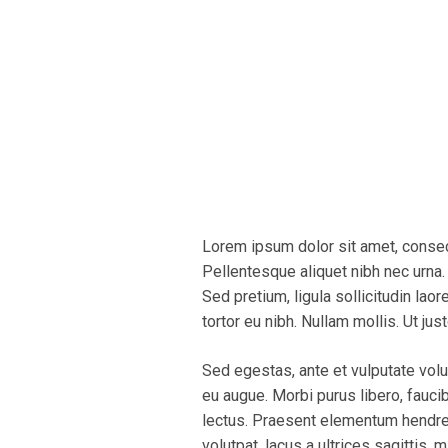
Lorem ipsum dolor sit amet, consect
Pellentesque aliquet nibh nec urna. I
Sed pretium, ligula sollicitudin laor
tortor eu nibh. Nullam mollis. Ut ju
Sed egestas, ante et vulputate volu
eu augue. Morbi purus libero, fauci
lectus. Praesent elementum hendrer
volutpat, lacus a ultrices sagittis,