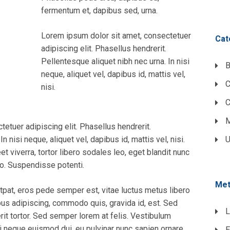
fermentum et, dapibus sed, urna.
Lorem ipsum dolor sit amet, consectetuer
Cat
adipiscing elit. Phasellus hendrerit.
Pellentesque aliquet nibh nec urna. In nisi
B
neque, aliquet vel, dapibus id, mattis vel,
nisi.
C
M
etuer adipiscing elit. Phasellus hendrerit.
n nisi neque, aliquet vel, dapibus id, mattis vel, nisi.
U
eet viverra, tortor libero sodales leo, eget blandit nunc
sto. Suspendisse potenti.
Me
tpat, eros pede semper est, vitae luctus metus libero
bus adipiscing, commodo quis, gravida id, est. Sed
L
it tortor. Sed semper lorem at felis. Vestibulum
 mi neque euismod dui, eu pulvinar nunc sapien ornare
E